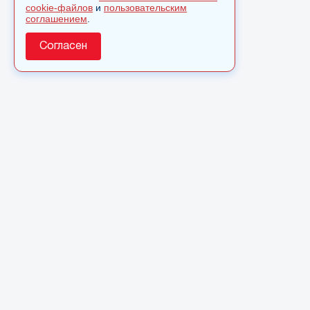
cookie-файлов
и
пользовательским
соглашением
.
Согласен
О сайте
© 2025 Сетевое издание «Monavista» зарегистрировано в
Федеральной службе по надзору в сфере связи,
информационных технологий и массовых коммуникаций
(Роскомнадзор) 15 августа 2016 года. Свидетельство о
регистрации ЭЛ № ФС 77 - 66827
Полное или частичное использовании материалов сайта
monavista.ru возможно только после письменного